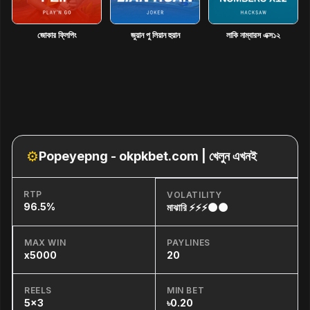
জোকার ফ্লিপিং
জুয়ান পু লিয়ান হুয়ান
লাকি নাম্বারস এক্স১২
⚙️
Popeyepng - okpkbet.com | খেলুন এখনই
RTP
VOLATILITY
96.5%
মাঝারি ⚡⚡⚡🌑🌑
MAX WIN
PAYLINES
x5000
20
REELS
MIN BET
5x3
৳0.20