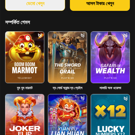
ডেমো খেলুন
আসল টাকায় খেলুন
সম্পর্কিত গেমস
বুম বুম মারমট
দ্য সোর্ড অ্যান্ড দ্য গ্রেইল
সাফারি অফ ওয়েলথ