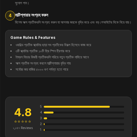
সুযোগ পান।
মাল্টিপ্লায়ার সংগ্রহ করুন
4
বিশেষ অক্স প্রতীকগুলি সংগ্রহ করুন যা আপনার জয়কে বৃদ্ধি করে এবং বড় পেআউটের দিকে নিয়ে যায়।
Game Rules & Features
ওয়াইল্ড প্রতীক স্ক্যাটার ছাড়া সব প্রতীকের বিকল্প হিসেবে কাজ করে
৩টি স্ক্যাটার প্রতীক ১০টি ফ্রি স্পিন ট্রিগার করে
টাম্বল ফিচার বিজয়ী প্রতীকগুলি সরিয়ে নতুন প্রতীক নামিয়ে আনে
অক্স প্রতীক সংগ্রহ করলে মাল্টিপ্লায়ার বৃদ্ধি পায়
সর্বোচ্চ জয় বাজির ৫০০০ গুণ পর্যন্ত হতে পারে
5
4.8
4
3
⭐⭐⭐⭐⭐
2
২,৮৪৭ Reviews
1