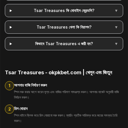
Tsar Treasures কি মোবাইল ফ্রেন্ডলি?
▼
Tsar Treasures খেলা কি নিরাপদ?
▼
কিভাবে Tsar Treasures এ জয়ী হব?
▼
Tsar Treasures - okpkbet.com | খেলুন এবং জিতুন
আপনার বাজি নির্ধারণ করুন
1
স্পিন শুরু করার আগে কয়েন মূল্য এবং বাজির পরিমাণ সামঞ্জস্য করুন। আপনার বাজেট অনুযায়ী বাজি
নির্বাচন করুন।
রিল ঘোরান
2
স্পিন বাটনে ক্লিক করে রিল ঘোরানো শুরু করুন। ম্যাচিং প্রতীক সারিবদ্ধ করে জয়ের সমন্বয় তৈরি
করুন।