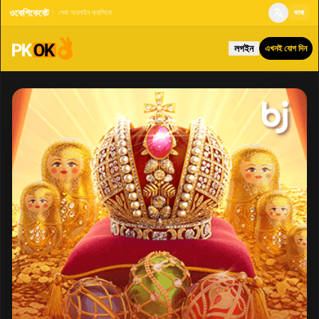
ওকেপিকেবেট
সেরা অনলাইন ক্যাসিনো
ভাষা
লগইন
এখনই যোগ দিন