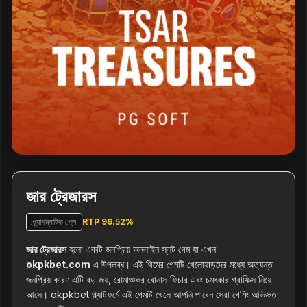
▶
জার ট্রেজারস
প্র্যাগম্যাটিক প্লে
RTP 96.52%
জার ট্রেজারস
হলো একটি জনপ্রিয় অনলাইন স্লট গেম যা এখন
okpkbet.com
এ উপলব্ধ। এই থিমের গেমটি খেলোয়াড়দের মধ্যে অত্যন্ত
জনপ্রিয় কারণ এটি বড় জয়, রোমাঞ্চকর বোনাস ফিচার এবং চমৎকার গ্রাফিক্স নিয়ে
আসে। okpkbet প্ল্যাটফর্মে এই গেমটি খেলে আপনি পাবেন সেরা গেমিং অভিজ্ঞতা