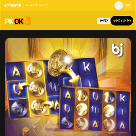
ওকেপিকেবেট
সেরা অনলাইন ক্যাসিনো
ভাষা
লগইন
এখনই যোগ দিন