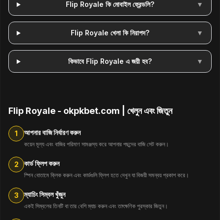
Flip Royale কি মোবাইল ফ্রেন্ডলি?
▼
Flip Royale খেলা কি নিরাপদ?
▼
কিভাবে Flip Royale এ জয়ী হব?
▼
Flip Royale - okpkbet.com | খেলুন এবং জিতুন
আপনার বাজি নির্ধারণ করুন
1
কয়েন মূল্য এবং বাজির পরিমাণ সামঞ্জস্য করে আপনার পছন্দের বাজি সেট করুন।
কার্ড ফ্লিপ করুন
2
স্পিন বোতামে ক্লিক করুন এবং কার্ডগুলি ফ্লিপ হতে দেখুন যা বিজয়ী সমন্বয় প্রকাশ করে।
ম্যাচিং সিম্বল খুঁজুন
3
একই সিম্বলের তিনটি বা তার বেশি ম্যাচ করুন এবং তাৎক্ষণিক পুরস্কার জিতুন।