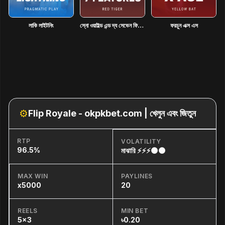
লাকি লাইটনিং
স্নো ওয়াইল্ড এন্ড দ্য সেভেন ফিচারস
ফরচুন এক্স এস
⚙️
Flip Royale - okpkbet.com | খেলুন এবং জিতুন
RTP
VOLATILITY
96.5%
মাঝারি ⚡⚡⚡🌑🌑
MAX WIN
PAYLINES
x5000
20
REELS
MIN BET
5x3
৳0.20