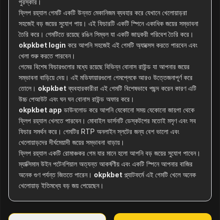
পুরস্কার।
ফ্লিপ রয়্যাল গেমটি একটি উন্নত মেকানিজম ব্যবহার করে যেখানে খেলোয়াড়রা
সহজেই বড় জয়ের সুযোগ পায়। এই ফিচারটি একটি স্পিনে একাধিক জয়ের সম্ভাবনা
তৈরি করে। গেমটিতে রয়েছে রঙিন সিম্বল যা একটি জাদুকরী পরিবেশ তৈরি করে।
okpkbet login
করে আপনি সহজেই এই গেমটি অ্যাক্সেস করতে পারবেন এবং
খেলা শুরু করতে পারবেন।
গেমের বিশেষ ফিচারগুলোর মধ্যে রয়েছে বিভিন্ন বোনাস রাউন্ড যা আপনার জয়ের
সম্ভাবনা বাড়িয়ে দেয়। এই মডিফায়ারগুলো গেমপ্লেকে আরও উত্তেজনাপূর্ণ করে
তোলে।
okpkbet
ব্যবহারকারীরা এই গেমটি বিশেষভাবে পছন্দ করেন কারণ এটি
উচ্চ পেআউট এবং ঘন ঘন বোনাস রাউন্ড অফার করে।
okpkbet app
ডাউনলোড করে আপনি যেকোনো সময় যেকোনো জায়গা থেকে
ফ্লিপ রয়্যাল খেলতে পারবেন। মোবাইল ভার্সনটি ডেস্কটপের মতোই মসৃণ এবং সব
ফিচার সমর্থন করে। গেমটির RTP অনলাইন স্লটের জন্য বেশ ভালো এবং
খেলোয়াড়দের দীর্ঘমেয়াদী জয়ের সম্ভাবনা বাড়ায়।
ফ্লিপ রয়্যাল একটি রোমাঞ্চকর গেম যার মানে হলো আপনি বড় জয়ের সুযোগ পাবেন।
ম্যাক্সিমাম উইন পটেনশিয়াল অত্যন্ত আকর্ষণীয় এবং একটি স্পিনে আপনার বাজির
অনেক গুণ পর্যন্ত জিততে পারেন।
okpkbet
প্ল্যাটফর্মে এই গেমটি খেলে অনেক
খেলোয়াড় ইতিমধ্যে বড় জয় পেয়েছেন।