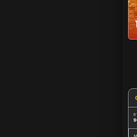
R
9
M