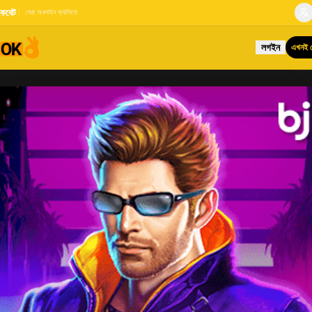
কেবেট
সেরা অনলাইন ক্যাসিনো
লগইন
এখনই য