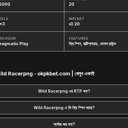
5000
20
EELS
MIN BET
x3
৳0.20
ROVIDER
FEATURES
ragmatic Play
ফ্রি স্পিন, মাল্টিপ্লায়ার, বোনাস রাউন্ড
ild Racerpng - okpkbet.com | খেলুন এখনই
Wild Racerpng এর RTP কত?
Wild Racerpng এ কি ফ্রি স্পিন আছে?
সর্বোচ্চ জয় কত?