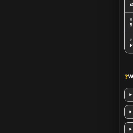
x
R
5
P
P
❓
W