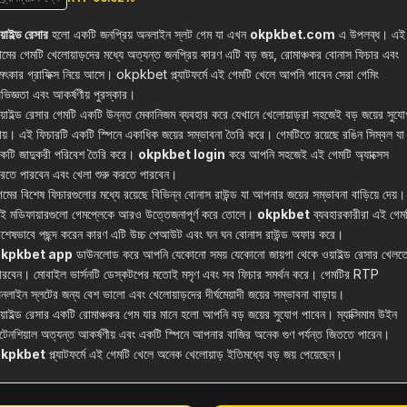
য়াইল্ড রেসার
হলো একটি জনপ্রিয় অনলাইন স্লট গেম যা এখন
okpkbet.com
এ উপলব্ধ। এই
িমের গেমটি খেলোয়াড়দের মধ্যে অত্যন্ত জনপ্রিয় কারণ এটি বড় জয়, রোমাঞ্চকর বোনাস ফিচার এবং
মৎকার গ্রাফিক্স নিয়ে আসে। okpkbet প্ল্যাটফর্মে এই গেমটি খেলে আপনি পাবেন সেরা গেমিং
ভিজ্ঞতা এবং আকর্ষণীয় পুরস্কার।
য়াইল্ড রেসার গেমটি একটি উন্নত মেকানিজম ব্যবহার করে যেখানে খেলোয়াড়রা সহজেই বড় জয়ের সুয
ায়। এই ফিচারটি একটি স্পিনে একাধিক জয়ের সম্ভাবনা তৈরি করে। গেমটিতে রয়েছে রঙিন সিম্বল যা
কটি জাদুকরী পরিবেশ তৈরি করে।
okpkbet login
করে আপনি সহজেই এই গেমটি অ্যাক্সেস
রতে পারবেন এবং খেলা শুরু করতে পারবেন।
েমের বিশেষ ফিচারগুলোর মধ্যে রয়েছে বিভিন্ন বোনাস রাউন্ড যা আপনার জয়ের সম্ভাবনা বাড়িয়ে দেয়।
ই মডিফায়ারগুলো গেমপ্লেকে আরও উত্তেজনাপূর্ণ করে তোলে।
okpkbet
ব্যবহারকারীরা এই গেম
িশেষভাবে পছন্দ করেন কারণ এটি উচ্চ পেআউট এবং ঘন ঘন বোনাস রাউন্ড অফার করে।
kpkbet app
ডাউনলোড করে আপনি যেকোনো সময় যেকোনো জায়গা থেকে ওয়াইল্ড রেসার খেলত
ারবেন। মোবাইল ভার্সনটি ডেস্কটপের মতোই মসৃণ এবং সব ফিচার সমর্থন করে। গেমটির RTP
নলাইন স্লটের জন্য বেশ ভালো এবং খেলোয়াড়দের দীর্ঘমেয়াদী জয়ের সম্ভাবনা বাড়ায়।
য়াইল্ড রেসার একটি রোমাঞ্চকর গেম যার মানে হলো আপনি বড় জয়ের সুযোগ পাবেন। ম্যাক্সিমাম উইন
টেনশিয়াল অত্যন্ত আকর্ষণীয় এবং একটি স্পিনে আপনার বাজির অনেক গুণ পর্যন্ত জিততে পারেন।
okpkbet
প্ল্যাটফর্মে এই গেমটি খেলে অনেক খেলোয়াড় ইতিমধ্যে বড় জয় পেয়েছেন।